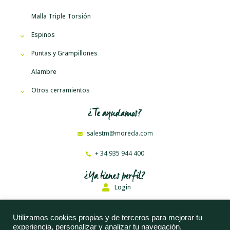
Malla Triple Torsión
Espinos
Puntas y Grampillones
Alambre
Otros cerramientos
¿Te ayudamos?
salestm@moreda.com
+ 34 935 944 400
¿Ya tienes perfil?
Login
Moreda Riviere Trefilerías, S. A. © 2023
Utilizamos cookies propias y de terceros para mejorar tu
experiencia, personalizar y analizar tu navegación.