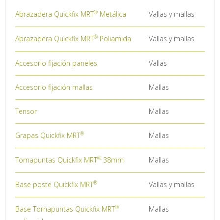
Abrazadera
Quickfix MRT
Metálica
Vallas y mallas
Abrazadera
Quickfix MRT
Poliamida
Vallas y mallas
Accesorio fijación paneles
Vallas
Accesorio fijación mallas
Mallas
Tensor
Mallas
Grapas
Quickfix MRT
Mallas
Tornapuntas
Quickfix MRT
38mm
Mallas
Base poste
Quickfix MRT
Vallas y mallas
Base Tornapuntas
Quickfix MRT
Mallas