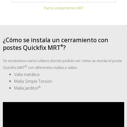
Puerta autoportantes MRT
¿Cómo se instala un cerramiento con
postes
Quickfix MRT
?
Te mostramos varios vídeos donde podrás ver cómo se monta el poste
Quickfix MRT
con diferentes mallas y vallas:
Valla metálica
Malla Simple Torsión
Malla
Jarditor