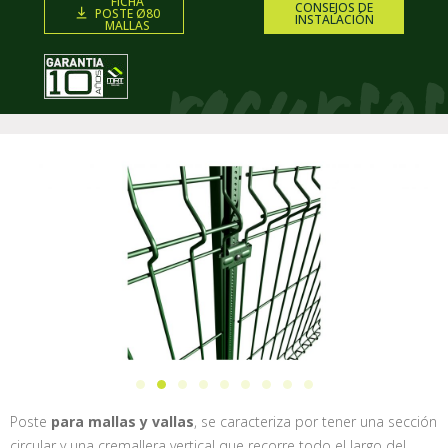
FICHA
CONSEJOS DE
POSTE Ø80
INSTALACIÓN
MALLAS
Poste
para mallas y vallas
, se caracteriza por tener una sección
circular y una cremallera vertical que recorre todo el largo del