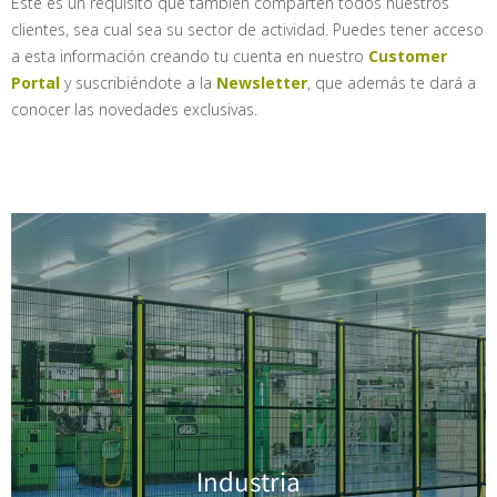
Este es un requisito que también comparten todos nuestros
clientes, sea cual sea su sector de actividad.
Puedes tener acceso
a esta información creando tu cuenta en nuestro
Customer
Portal
y suscribiéndote a la
Newsletter
, que además te dará a
conocer las novedades exclusivas.
Industria