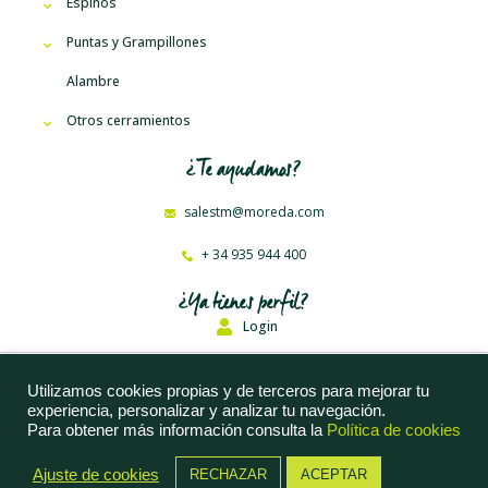
Espinos
Puntas y Grampillones
Alambre
Otros cerramientos
¿Te ayudamos?
salestm@moreda.com
+ 34 935 944 400
¿Ya tienes perfil?
Login
Moreda Riviere Trefilerías, S. A. © 2023
Utilizamos cookies propias y de terceros para mejorar tu
experiencia, personalizar y analizar tu navegación.
Aviso Legal
Para obtener más información consulta la
Política de cookies
Política de Privacidad
Ajuste de cookies
RECHAZAR
ACEPTAR