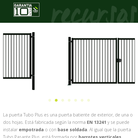
La puerta Tubo Plus es una puerta batiente de exterior, de una o
dos hojas. Está fabricada según la norma
EN 13241
y se puede
instalar
empotrada
o con
base soldada
. Al igual que la puerta
Tubo Pasante Plus, está formada por
barrotes verticales