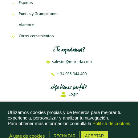
Espinos
Puntas y Grampillones
Alambre
Otros cerramientos
¿Te ayudamos?
salestm@moreda.com
+ 34 935 944 400
¿Ya tienes perfil?
Login
Moreda Riviere Trefilerías, S. A. © 2023
Utilizamos cookies propias y de terceros para mejorar tu
experiencia, personalizar y analizar tu navegación.
Aviso Legal
Para obtener más información consulta la
Política de cookies
Política de Privacidad
Ajuste de cookies
RECHAZAR
ACEPTAR