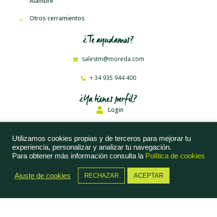
Alambre
Otros cerramientos
¿Te ayudamos?
salestm@moreda.com
+ 34 935 944 400
¿Ya tienes perfil?
Login
Moreda Riviere Trefilerías, S. A. © 2023
Utilizamos cookies propias y de terceros para mejorar tu
experiencia, personalizar y analizar tu navegación.
Aviso Legal
Para obtener más información consulta la
Política de cookies
Política de Privacidad
Ajuste de cookies
RECHAZAR
ACEPTAR
Política de Cookies
Información Accionistas