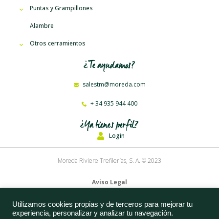
Puntas y Grampillones
Alambre
Otros cerramientos
¿Te ayudamos?
salestm@moreda.com
+ 34 935 944 400
¿Ya tienes perfil?
Login
Moreda Riviere Trefilerías, S. A. © 2023
Aviso Legal
Política de Privacidad
Utilizamos cookies propias y de terceros para mejorar tu
experiencia, personalizar y analizar tu navegación.
Política de Cookies