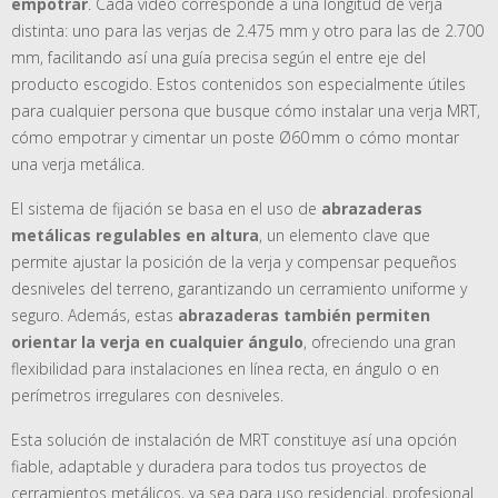
empotrar
. Cada vídeo corresponde a una longitud de verja
distinta: uno para las verjas de 2.475 mm y otro para las de 2.700
mm, facilitando así una guía precisa según el entre eje del
producto escogido. Estos contenidos son especialmente útiles
para cualquier persona que busque cómo instalar una verja MRT,
cómo empotrar y cimentar un poste Ø60 mm o cómo montar
una verja metálica.
El sistema de fijación se basa en el uso de
abrazaderas
metálicas regulables en altura
, un elemento clave que
permite ajustar la posición de la verja y compensar pequeños
desniveles del terreno, garantizando un cerramiento uniforme y
seguro. Además, estas
abrazaderas también permiten
orientar la verja en cualquier ángulo
, ofreciendo una gran
flexibilidad para instalaciones en línea recta, en ángulo o en
perímetros irregulares con desniveles.
Esta solución de instalación de MRT constituye así una opción
fiable, adaptable y duradera para todos tus proyectos de
cerramientos metálicos, ya sea para uso residencial, profesional