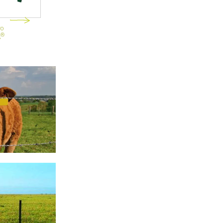
vo
Brazo defensivo
Br
poste Quickfix MRT
p