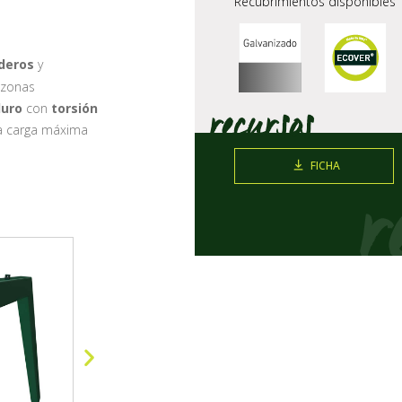
Recubrimientos disponibles
deros
y
 zonas
duro
con
torsión
 La carga máxima
FICHA