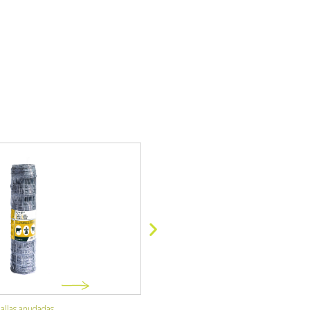
alla Hércules
Malla Simple Torsió