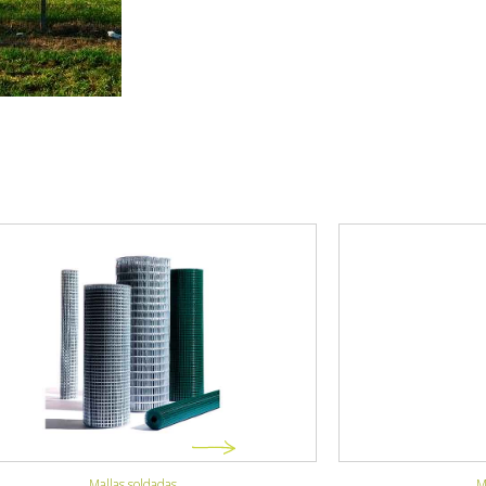
Mallas anudadas
V