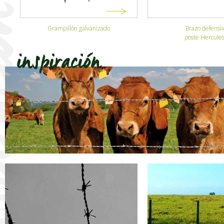
Brazo defensivo
Brazo defensi
poste Hercules
poste Easyclip