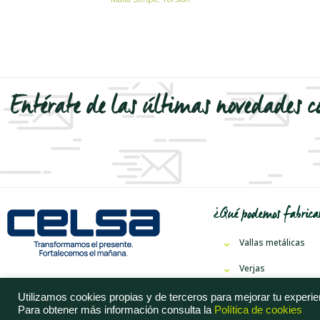
Entérate de las últimas novedades c
¿Qué podemos fabricar
Vallas metálicas
Verjas
Jarditor
y
Floritor
Utilizamos cookies propias y de terceros para mejorar tu experien
Para obtener más información consulta la
Política de cookies
Malla simple torsió