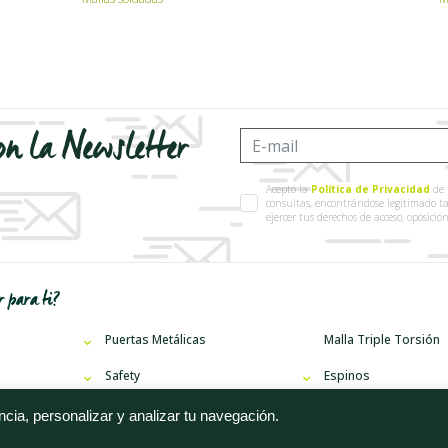
on la Newsletter
Acepto la
Política de Privacidad
de 
consultas, encontrándose legitimado t
ejercer tus derechos de acceso, oposici
 para ti?
Puertas Metálicas
Malla Triple Torsión
Safety
Espinos
Mallas Anudadas
Puntas y Grampillone
cia, personalizar y analizar tu navegación.
n
Security
Alambre