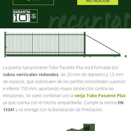
INSTALACIÓN
La puerta Autoportante Tubo Pasante Plus está formada por
tubos verticales redondos
, de 20 mm de diámetro y 1,5 mm
de espesor, que sobresalen de los perfiles horizontales superior
e inferior 150 mm, aportando mayor protección contra las
intrusiones. Se suele combinar con la
verja Tubo Pasante Plus
ya que cuenta con el mismo emparrillado. Cumple la norma
EN
13241
y se entrega con la Declaración de Prestación.