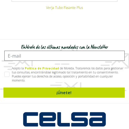
nte Plus
Valla Hércules
Entérate de las últimas novedades con la Newsletter
Acepto la
Política de Privacidad
de Moreda. Trataremos los datos para gestionar
tus consultas, encontrándose legitimado tal tratamiento en tu consentimiento.
Puedes ejercer tus derechos de acceso, oposición y portabilidad en cualquier
momento.
¡Únete!