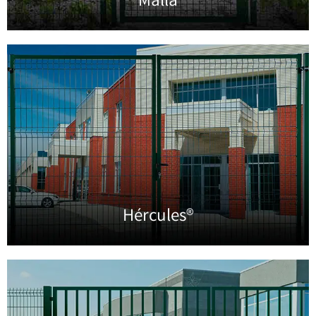
Malla
Hércules®