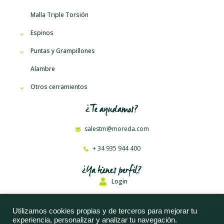
Malla Triple Torsión
Espinos
Puntas y Grampillones
Alambre
Otros cerramientos
¿Te ayudamos?
salestm@moreda.com
+ 34 935 944 400
¿Ya tienes perfil?
Login
Moreda Riviere Trefilerías, S. A. © 2023
Utilizamos cookies propias y de terceros para mejorar tu
experiencia, personalizar y analizar tu navegación.