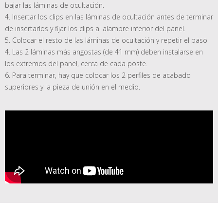
bajar las láminas de ocultación.
4. Insertar los clips en las láminas de ocultación antes de terminar
de insertarlos y fijar los clips al alambre inferior del panel.
5. Colocar el resto de las láminas de ocultación y repetir el paso
4. Las 2 láminas más angostas (de 41 mm) deben instalarse en
los extremos del panel, cerca de cada poste.
6. Para terminar, hay que colocar los 2 perfiles de acabado
superiores y la pieza de unión en el medio.