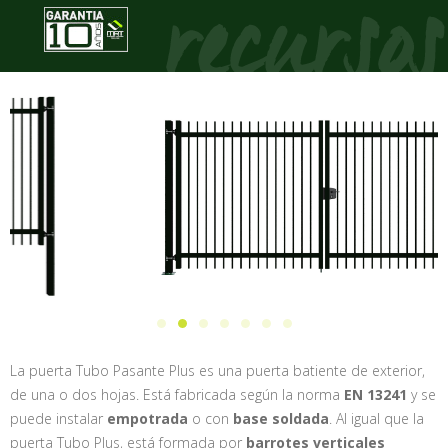
La puerta Tubo Pasante Plus es una puerta batiente de exterior,
de una o dos hojas. Está fabricada según la norma
EN 13241
y se
puede instalar
empotrada
o con
base soldada
. Al igual que la
puerta Tubo Plus, está formada por
barrotes verticales