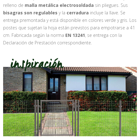
relleno de
malla metálica electrosoldada
sin pliegues. Sus
bisagras son regulables
y la
cerradura
incluye la llave. Se
entrega premontada y está disponible en colores verde y gris. Los
postes que sujetan la hoja están previstos para empotrarse a 41
cm. Fabricada según la norma
EN 13241
, se entrega con la
Declaración de Prestación correspondiente.