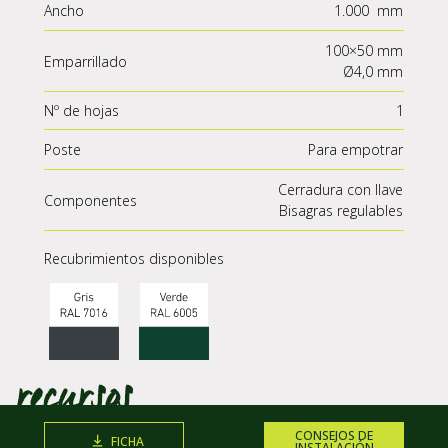
Ancho
1.000 mm
100×50 mm
Emparrillado
Ø4,0 mm
Nº de hojas
1
Poste
Para empotrar
Cerradura con llave
Componentes
Bisagras regulables
Recubrimientos disponibles
CONSEJOS DE
FICHA
INSTALACIÓN