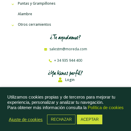
Puntas y Grampillones
Alambre
Otros cerramientos
¿Te ayudamos?
salestm@moreda.com
+ 34 935 944 400
¿Ya tienes perfil?
Login
Moreda Riviere Trefilerías, S. A. © 2023
Utilizamos cookies propias y de terceros para mejorar tu
experiencia, personalizar y analizar tu navegación.
Aviso Legal
Para obtener más información consulta la
Política de cookies
Política de Privacidad
Ajuste de cookies
RECHAZAR
ACEPTAR
Política de Cookies