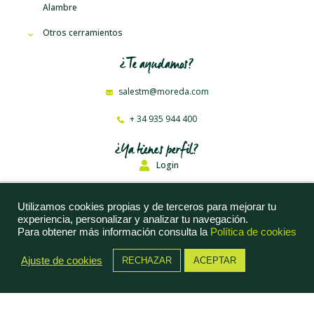
Alambre
Otros cerramientos
¿Te ayudamos?
salestm@moreda.com
+ 34 935 944 400
¿Ya tienes perfil?
Login
Moreda Riviere Trefilerías, S. A. © 2023
Utilizamos cookies propias y de terceros para mejorar tu
experiencia, personalizar y analizar tu navegación.
Aviso Legal
Para obtener más información consulta la
Política de cookies
Política de Privacidad
Ajuste de cookies
RECHAZAR
ACEPTAR
Política de Cookies
Información Accionistas